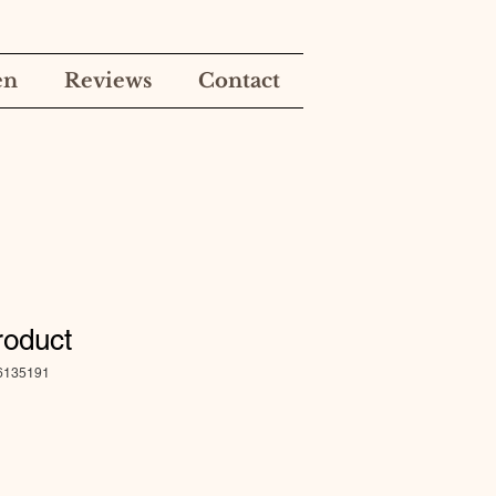
en
Reviews
Contact
roduct
76135191