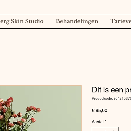
erg Skin Studio
Behandelingen
Tariev
Dit is een p
Productcode: 3642153
Prijs
€ 85,00
Aantal
*