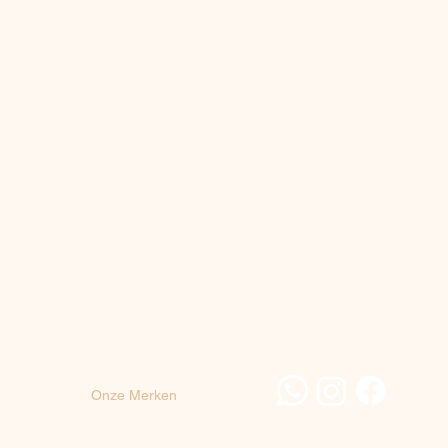
Menu
socials
Home
Onze Merken
over Berg Skin Studio