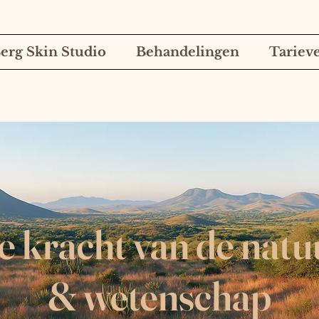
erg Skin Studio
Behandelingen
Tariev
e kracht van de natu
& wetenschap