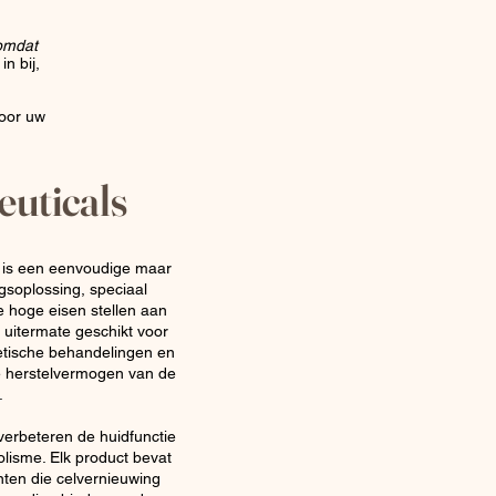
omdat
n bij,
voor uw
euticals
n is een eenvoudige maar
gsoplossing, speciaal
 hoge eisen stellen aan
 uitermate geschikt voor
etische behandelingen en
e herstelvermogen van de
.
erbeteren de huidfunctie
lisme. Elk product bevat
nten die celvernieuwing