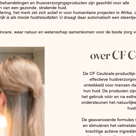
behandelingen en thuisverzorgingsproducten zijn geschikt voor alle
en van een gezonde, stralende huid.
ering, het merk zet zich actief in voor humanitaire projecten in Afrika,
jk is als mooie huidresultaten
. U draagt daar automatisch een steentje i
kincare, waar natuur en wetenschap samenkomen voor de beste zorg 
over CF C
De CF Ceuticals-productlij
effectieve huidverzorgin
ontwikkeld voor mensen die
hun huid. De producten zijn
het gebruik vóór en na esth
ondersteunen het natuurlijk
huid
De geavanceerde formules v
en stimuleren het celmetabo
krachtige actieve ingredië