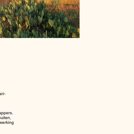
ri-
appers.
uiten,
werking