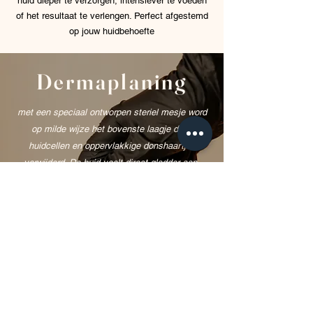
huid dieper te verzorgen, intensiever te voeden
of het resultaat te verlengen. Perfect afgestemd
op jouw huidbehoefte
Dermaplaning
met een speciaal ontworpen steriel mesje word
op milde wijze het bovenste laagje dode
huidcellen en oppervlakkige donshaartjes
verwijderd. De huid voelt direct gladder aan,
krijgt een frisse uitstraling, de effectiviteit van
huidverzorgingsproducten wordt verbetert &
creëert een egale basis voor make-up
Deze behandeling kan afzonderlijk geboekt
worden of als aanvulling op de Active skin
treatment