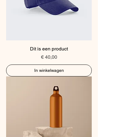
Dit is een product
Prijs
€ 40,00
In winkelwagen