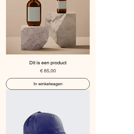
Dit is een product
Prijs
€ 85,00
In winkelwagen