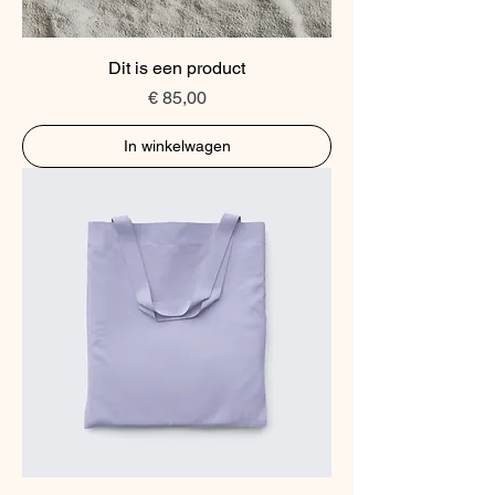
Dit is een product
Prijs
€ 85,00
In winkelwagen