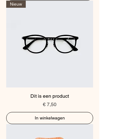
Nieuw
Dit is een product
Prijs
€ 7,50
In winkelwagen