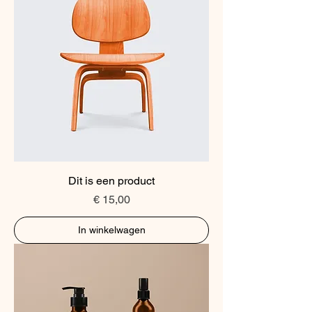
Dit is een product
Prijs
€ 15,00
In winkelwagen