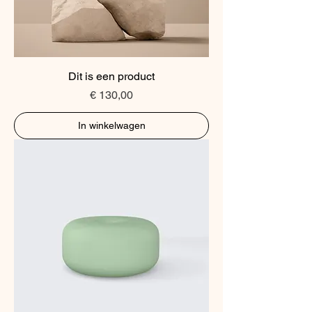
Dit is een product
Prijs
€ 130,00
In winkelwagen